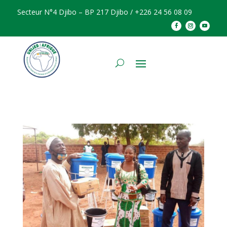
Secteur N°4 Djibo – BP 217 Djibo / +226 24 56 08 09