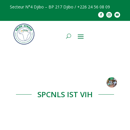
Secteur N°4 Djibo – BP 217 Djibo / +226 24 56 08 09
SPCNLS IST VIH