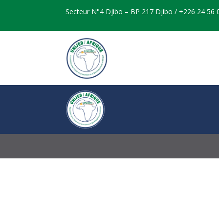
Secteur N°4 Djibo – BP 217 Djibo / +226 24 56 